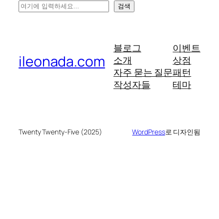
검
검색
색
블로그
이벤트
ileonada.com
소개
상점
자주 묻는 질문
패턴
작성자들
테마
Twenty Twenty-Five (2025)
WordPress
로 디자인됨